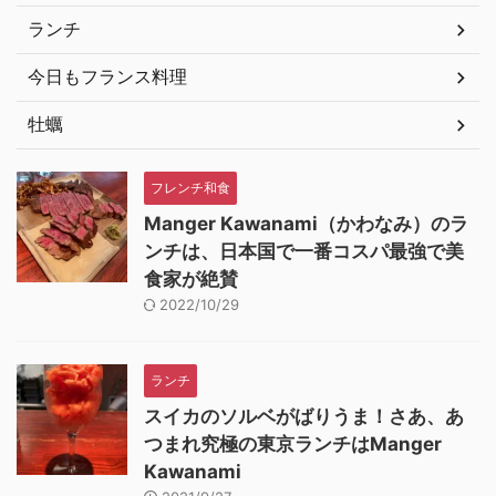
ランチ
今日もフランス料理
牡蠣
フレンチ和食
Manger Kawanami（かわなみ）のラ
ンチは、日本国で一番コスパ最強で美
食家が絶賛
2022/10/29
ランチ
スイカのソルベがばりうま！さあ、あ
つまれ究極の東京ランチはManger
Kawanami