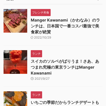
フレンチ和食
Manger Kawanami（かわなみ）のラ
ンチは、日本国で一番コスパ最強で美
食家が絶賛
2022/10/29
ランチ
スイカのソルベがばりうま！さあ、あ
つまれ究極の東京ランチはManger
Kawanami
2021/9/27
ランチ
いちごの季節だからランチデザートも