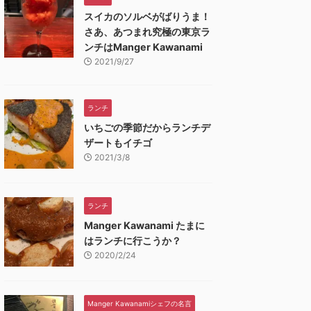
スイカのソルベがばりうま！
さあ、あつまれ究極の東京ラ
ンチはManger Kawanami
2021/9/27
ランチ
いちごの季節だからランチデ
ザートもイチゴ
2021/3/8
ランチ
Manger Kawanami たまに
はランチに行こうか？
2020/2/24
Manger Kawanamiシェフの名言