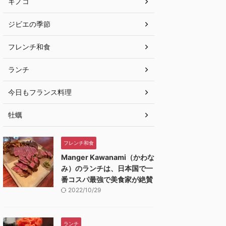
キノコ
ジビエの季節
フレンチ和食
ランチ
今日もフランス料理
牡蠣
フレンチ和食
Manger Kawanami（かわな
み）のランチは、日本国で一
番コスパ最強で美食家が絶賛
2022/10/29
ランチ