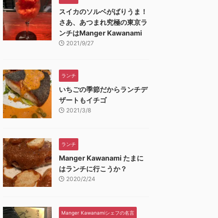
スイカのソルベがばりうま！
さあ、あつまれ究極の東京ラ
ンチはManger Kawanami
2021/9/27
ランチ
いちごの季節だからランチデ
ザートもイチゴ
2021/3/8
ランチ
Manger Kawanami たまに
はランチに行こうか？
2020/2/24
Manger Kawanamiシェフの名言