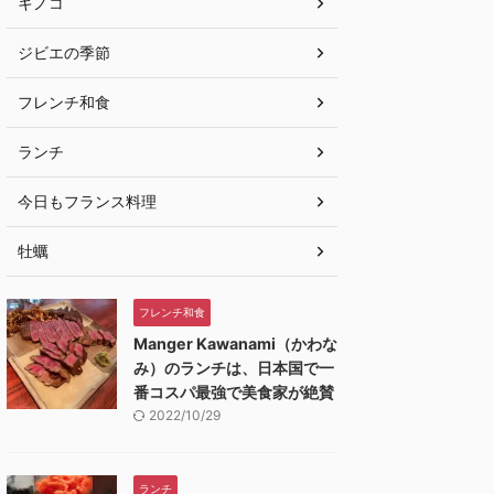
キノコ
ジビエの季節
フレンチ和食
ランチ
今日もフランス料理
牡蠣
フレンチ和食
Manger Kawanami（かわな
み）のランチは、日本国で一
番コスパ最強で美食家が絶賛
2022/10/29
ランチ