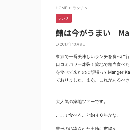
HOME
>
ランチ
>
ランチ
鰆は今がうまい Mang
2017年10月9日
東京で一番美味しいランチを食べに行
口コミパワー炸裂！築地で相当食べた
を食べて来たのに頑張ってManger 
ておりました。まあ、これがあるべき
大人気の築地ツアーです。
ここで食べること約４０年かな。
豊洲の汚染された土地に市場を