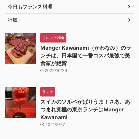
今日もフランス料理
牡蠣
フレンチ和食
Manger Kawanami（かわなみ）のラ
ンチは、日本国で一番コスパ最強で美
食家が絶賛
2022/10/29
ランチ
スイカのソルベがばりうま！さあ、あ
つまれ究極の東京ランチはManger
Kawanami
2021/9/27