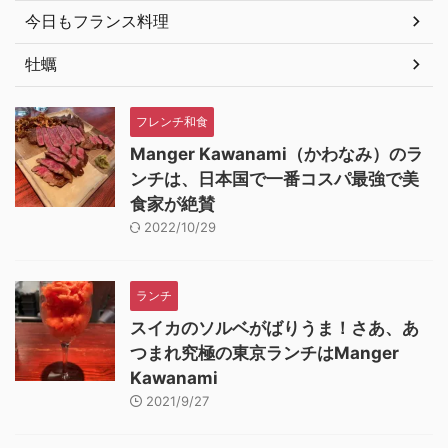
今日もフランス料理
牡蠣
フレンチ和食
Manger Kawanami（かわなみ）のラ
ンチは、日本国で一番コスパ最強で美
食家が絶賛
2022/10/29
ランチ
スイカのソルベがばりうま！さあ、あ
つまれ究極の東京ランチはManger
Kawanami
2021/9/27